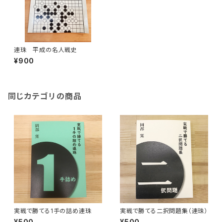
連珠 平成の名人戦史
¥900
同じカテゴリの商品
実戦で勝てる1手の詰め連珠
実戦で勝てる二択問題集（連珠）
¥500
¥500