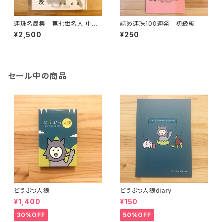
連珠名局集 第七世名人 中村
詰め連珠100連発 初級編
茂
¥2,500
¥250
セール中の商品
どうぶつ人狼
どうぶつ人狼diary
¥1,400
¥150
30%OFF
50%OFF