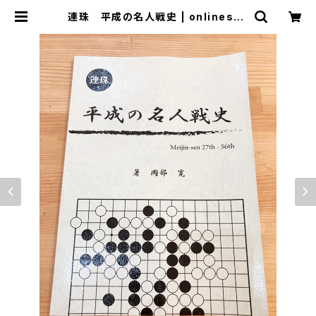
連珠 平成の名人戦史 | onlinesho
pいっぷく