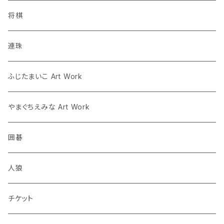
ツイクスト
将棋
将棋
連珠
囲碁
ふじたまいこ Art Work
人狼
やまぐちえみな Art Work
囲碁
人狼
チケット