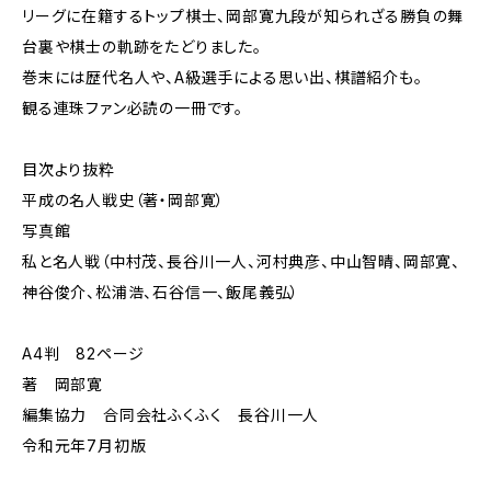
リーグに在籍するトップ棋士、岡部寛九段が知られざる勝負の舞
台裏や棋士の軌跡をたどりました。
巻末には歴代名人や、A級選手による思い出、棋譜紹介も。
観る連珠ファン必読の一冊です。
目次より抜粋
平成の名人戦史（著・岡部寛）
写真館
私と名人戦（中村茂、長谷川一人、河村典彦、中山智晴、岡部寛、
神谷俊介、松浦浩、石谷信一、飯尾義弘）
A4判 82ページ
著 岡部寛
編集協力 合同会社ふくふく 長谷川一人
令和元年7月初版