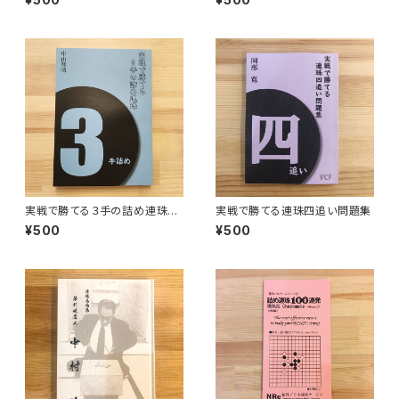
実戦で勝てる３手の詰め連珠
実戦で勝てる連珠四追い問題集
（ビギナー向け）
¥500
¥500