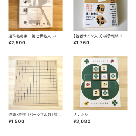
連珠名局集 第七世名人 中村
【著者サイン入り】棋承転結 ――24
茂
の物語 棋士たちのいま
¥2,500
¥1,760
連珠・将棋リバーシブル盤（盤の
ナナホシ
み）
¥1,500
¥3,080