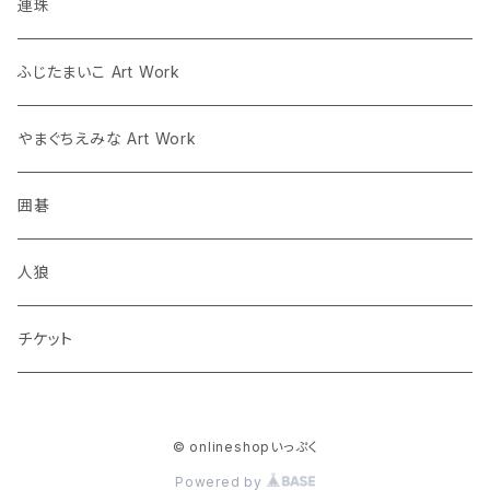
将棋
連珠
囲碁
ふじたまいこ Art Work
人狼
やまぐちえみな Art Work
囲碁
人狼
チケット
© onlineshopいっぷく
Powered by