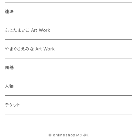
将棋
連珠
囲碁
ふじたまいこ Art Work
人狼
やまぐちえみな Art Work
囲碁
人狼
チケット
© onlineshopいっぷく