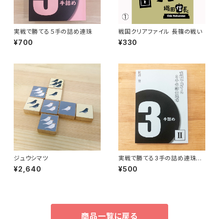
実戦で勝てる５手の詰め連珠
戦国クリアファイル 長篠の戦い
¥700
¥330
ジュウシマツ
実戦で勝てる3手の詰め連珠Ⅱ
（ステップアップ向け）
¥2,640
¥500
商品一覧に戻る