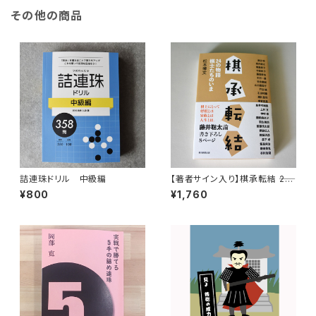
その他の商品
詰連珠ドリル 中級編
【著者サイン入り】棋承転結 ――24
の物語 棋士たちのいま
¥800
¥1,760