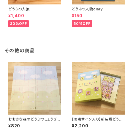
どうぶつ人狼
どうぶつ人狼diary
¥1,400
¥150
30%OFF
50%OFF
その他の商品
おおきな森のどうぶつしょうぎ・
【著者サイン入り】新装版どうぶ
布盤単品
つしょうぎ
¥820
¥2,200