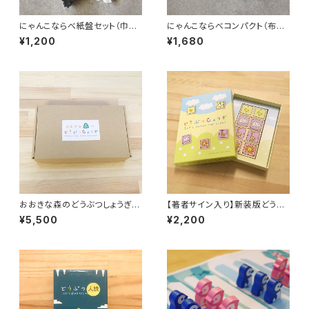
にゃんこならべ紙盤セット（巾着
にゃんこならべコンパクト（布
つき・箱なし）
盤・巾着セット 箱入り）
¥1,200
¥1,680
おおきな森のどうぶつしょうぎ
【著者サイン入り】新装版どうぶ
作者オリジナル版
つしょうぎ
¥5,500
¥2,200