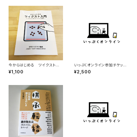
今からはじめる ツイクスト入
いっぷくオンライン参加チケット
門
（2500円）
¥1,100
¥2,500