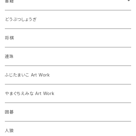
書籍
連珠
どうぶつしょうぎ
ツイクスト
将棋
将棋
連珠
囲碁
ふじたまいこ Art Work
人狼
やまぐちえみな Art Work
囲碁
人狼