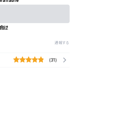
vailable
向け
通報する
(31)