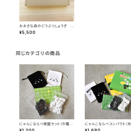
おおきな森のどうぶつしょうぎ
作者オリジナル版
¥5,500
同じカテゴリの商品
にゃんこならべ紙盤セット（巾着つ
にゃんこならべコンパクト（布
き・箱なし）
巾着セット 箱入り）
¥1,200
¥1,680