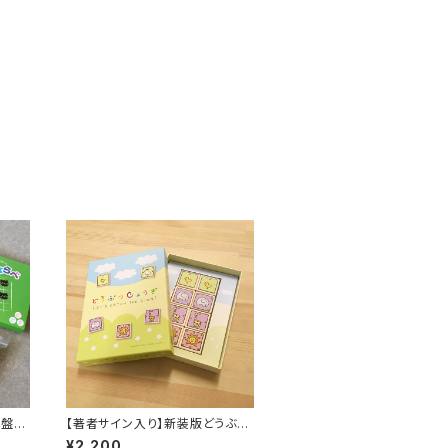
盤・
【著者サイン入り】新装版どうぶつ
しょうぎ
¥2,200