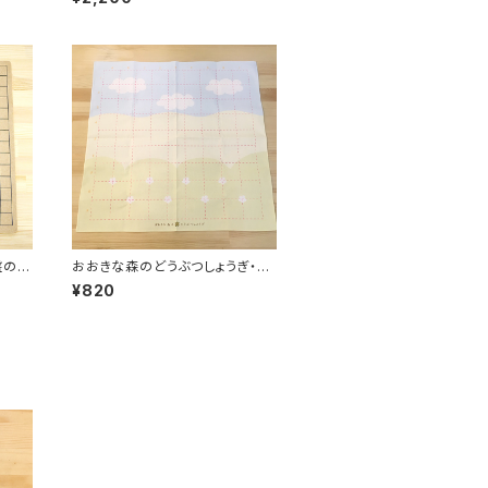
盤の
おおきな森のどうぶつしょうぎ・布
盤単品
¥820