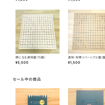
棋になる連珠盤（15路）
連珠・将棋リバーシブル盤（
み）
¥5,500
¥1,500
セール中の商品