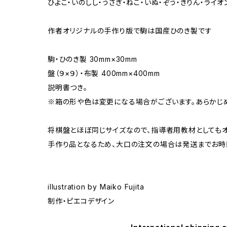
ひよこ・いのしし・うさぎ・ねこ・いぬ・ぞう・きりん・ライ
作者オリジナルの手作り版で駒は国産ひのき製です
駒・ひのき製 30mm×30mm
盤（９×９）・布製 400mm×400mm
説明書つき。
※箱の形や色は変更になる場合がございます。あらかじ
将棋盤とほぼ同じサイズなので、指導者用教材としてもオ
手作り品となるため、大口の注文の場合は発送までお時
illustration by Maiko Fujita
制作・ピエコデザイン