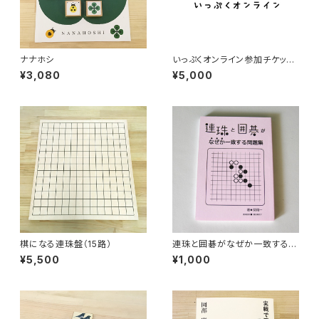
ナナホシ
いっぷくオンライン参加チケット
（5000円）
¥3,080
¥5,000
棋になる連珠盤（15路）
連珠と囲碁がなぜか一致する問
題集
¥5,500
¥1,000