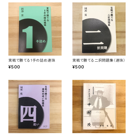
実戦で勝てる1手の詰め連珠
実戦で勝てる二択問題集（連珠）
¥500
¥500