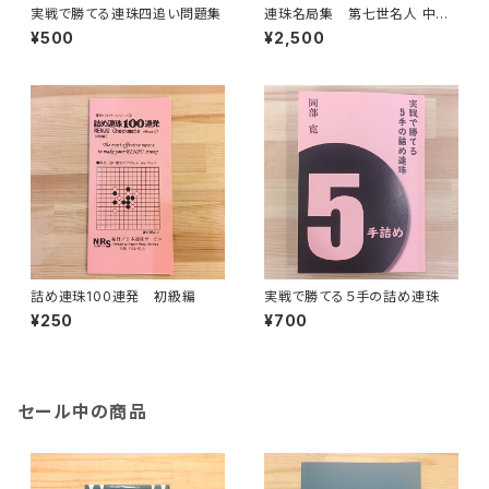
実戦で勝てる連珠四追い問題集
連珠名局集 第七世名人 中村
茂
¥500
¥2,500
詰め連珠100連発 初級編
実戦で勝てる５手の詰め連珠
¥250
¥700
セール中の商品