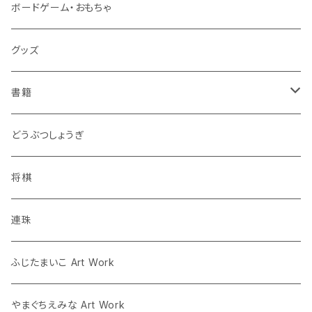
ボードゲーム・おもちゃ
グッズ
書籍
連珠
どうぶつしょうぎ
ツイクスト
将棋
将棋
連珠
囲碁
ふじたまいこ Art Work
人狼
やまぐちえみな Art Work