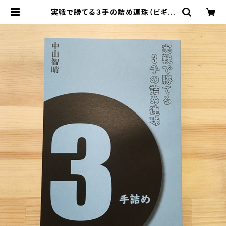
実戦で勝てる３手の詰め連珠（ビギナ
ー向け） | onlineshopいっぷく