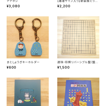
ナナホシ
【著者サイン入り】新装版どうぶ
つしょうぎ
¥3,080
¥2,200
まとしょうぎキーホルダー
連珠・将棋リバーシブル盤（盤の
み）
¥600
¥1,500