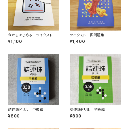
今からはじめる ツイクスト入
ツイクスト二択問題集
門
¥1,100
¥1,400
詰連珠ドリル 中級編
詰連珠ドリル 初級編
¥800
¥800