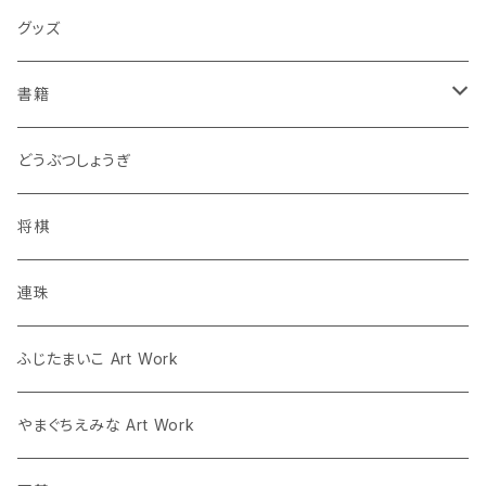
グッズ
書籍
連珠
どうぶつしょうぎ
ツイクスト
将棋
将棋
連珠
囲碁
ふじたまいこ Art Work
人狼
やまぐちえみな Art Work