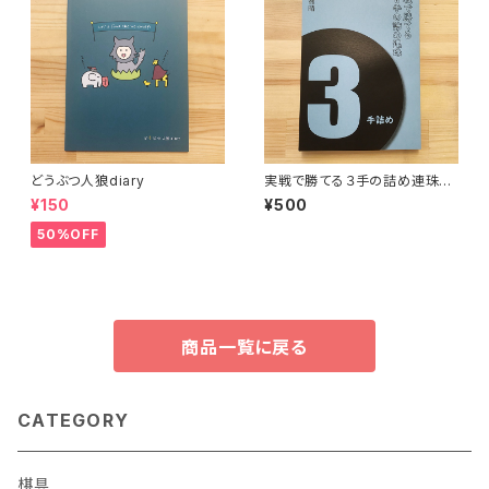
どうぶつ人狼diary
実戦で勝てる３手の詰め連珠
（ビギナー向け）
¥150
¥500
50%OFF
商品一覧に戻る
CATEGORY
棋具