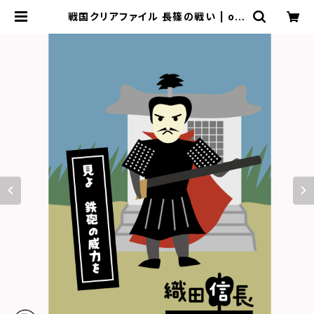
戦国クリアファイル 長篠の戦い | onl
ineshopいっぷく