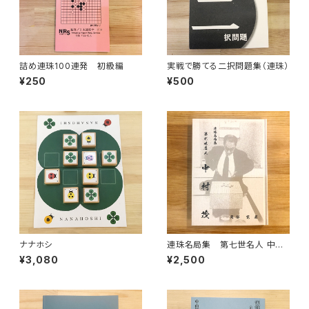
詰め連珠100連発 初級編
実戦で勝てる二択問題集（連珠）
¥250
¥500
ナナホシ
連珠名局集 第七世名人 中村
茂
¥3,080
¥2,500