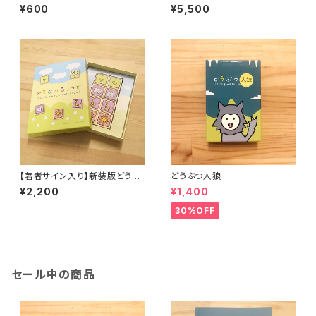
作者オリジナル版
¥600
¥5,500
【著者サイン入り】新装版どうぶ
どうぶつ人狼
つしょうぎ
¥2,200
¥1,400
30%OFF
セール中の商品