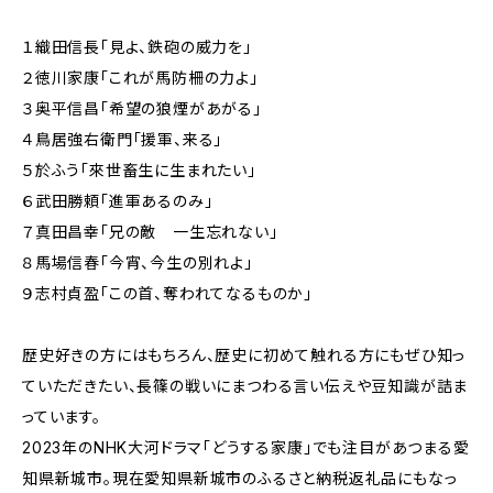
１織田信長「見よ、鉄砲の威力を」
２徳川家康「これが馬防柵の力よ」
３奥平信昌「希望の狼煙があがる」
４鳥居強右衛門「援軍、来る」
５於ふう「來世畜生に生まれたい」
６武田勝頼「進軍あるのみ」
７真田昌幸「兄の敵 一生忘れない」
８馬場信春「今宵、今生の別れよ」
９志村貞盈「この首、奪われてなるものか」
歴史好きの方にはもちろん、歴史に初めて触れる方にもぜひ知っ
ていただきたい、長篠の戦いにまつわる言い伝えや豆知識が詰ま
っています。
2023年のNHK大河ドラマ「どうする家康」でも注目があつまる愛
知県新城市。現在愛知県新城市のふるさと納税返礼品にもなっ