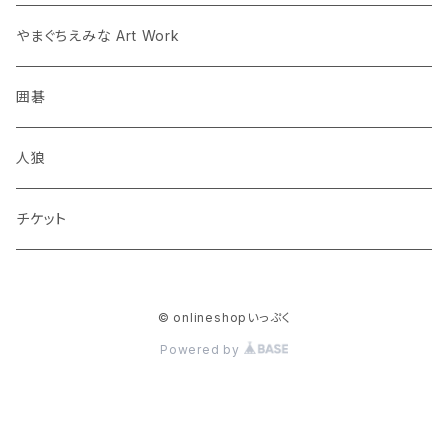
人狼
やまぐちえみな Art Work
囲碁
人狼
チケット
© onlineshopいっぷく
Powered by