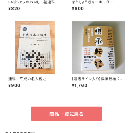
中村シェフのおいしい詰連珠
まとしょうぎキーホルダー
¥820
¥600
連珠 平成の名人戦史
【著者サイン入り】棋承転結 ――24
の物語 棋士たちのいま
¥900
¥1,760
商品一覧に戻る