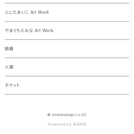
囲碁
ふじたまいこ Art Work
人狼
やまぐちえみな Art Work
囲碁
人狼
チケット
© onlineshopいっぷく
Powered by