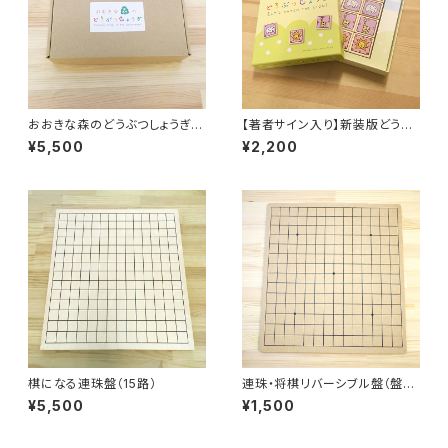
おおきな森のどうぶつしょうぎ
【著者サイン入り】新装版どうぶ
作者オリジナル版
つしょうぎ
¥5,500
¥2,200
棋になる連珠盤（15路）
連珠・将棋リバーシブル盤（盤の
み）
¥5,500
¥1,500