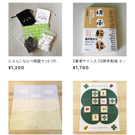
にゃんこならべ紙盤セット（巾着
【著者サイン入り】棋承転結 ――24
つき・箱なし）
の物語 棋士たちのいま
¥1,200
¥1,760