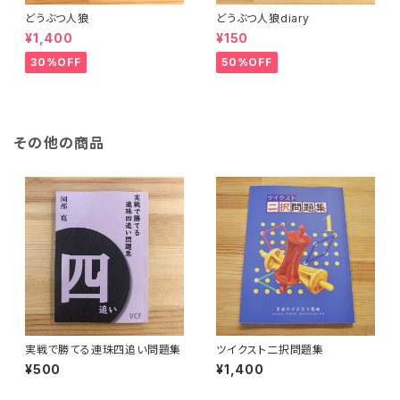
どうぶつ人狼
どうぶつ人狼diary
¥1,400
¥150
30%OFF
50%OFF
その他の商品
実戦で勝てる連珠四追い問題集
ツイクスト二択問題集
¥500
¥1,400