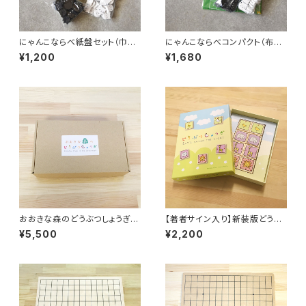
にゃんこならべ紙盤セット（巾着
にゃんこならべコンパクト（布
つき・箱なし）
盤・巾着セット 箱入り）
¥1,200
¥1,680
おおきな森のどうぶつしょうぎ
【著者サイン入り】新装版どうぶ
作者オリジナル版
つしょうぎ
¥5,500
¥2,200