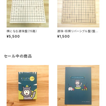
棋になる連珠盤（15路）
連珠・将棋リバーシブル盤（盤の
み）
¥5,500
¥1,500
セール中の商品