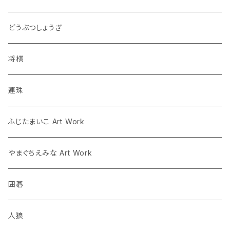
連珠
どうぶつしょうぎ
ツイクスト
将棋
将棋
連珠
囲碁
ふじたまいこ Art Work
人狼
やまぐちえみな Art Work
囲碁
人狼