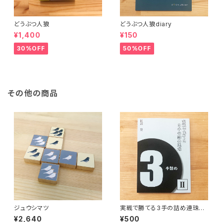
どうぶつ人狼
どうぶつ人狼diary
¥1,400
¥150
30%OFF
50%OFF
その他の商品
ジュウシマツ
実戦で勝てる3手の詰め連珠Ⅱ
（ステップアップ向け）
¥2,640
¥500