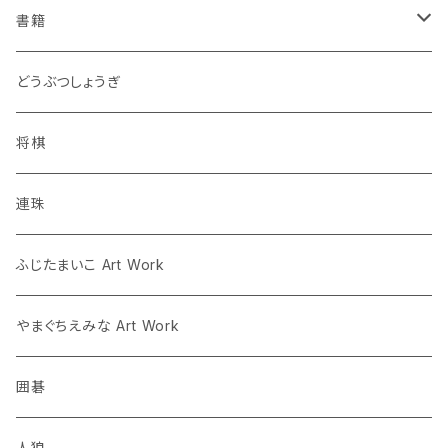
書籍
連珠
どうぶつしょうぎ
ツイクスト
将棋
将棋
連珠
囲碁
ふじたまいこ Art Work
人狼
やまぐちえみな Art Work
囲碁
人狼