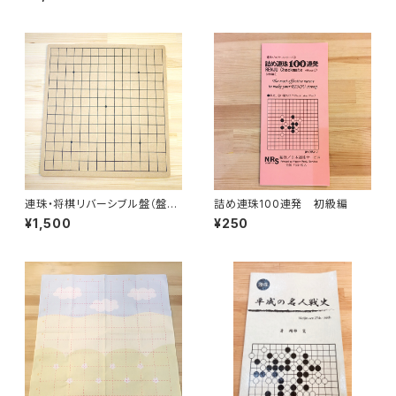
連珠・将棋リバーシブル盤（盤の
詰め連珠100連発 初級編
み）
¥1,500
¥250